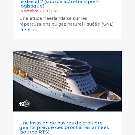
le diesel ? (source actu-transport-
logistique)
13 octobre 2019
|
GNL
Une étude néerlandaise sur les
répercussions du gaz naturel liquéfié (GNL)
lire plus
Une invasion de navires de croisière
géants prévue ces prochaines années
(source RTS)