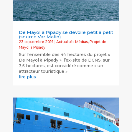
De Mayol à Pipady se dévoile petit à petit
(source Var Matin)
23 septembre 2019
|
Actualités Médias
,
Projet de
Mayol à Pipady
Sur l’ensemble des 44 hectares du projet «
De Mayol à Pipady », l’ex-site de DCNS, sur
3,5 hectares, est considéré comme « un
attracteur touristique »
lire plus