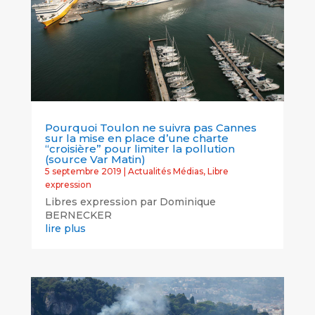
Pourquoi Toulon ne suivra pas Cannes
sur la mise en place d’une charte
“croisière” pour limiter la pollution
(source Var Matin)
5 septembre 2019
|
Actualités Médias
,
Libre
expression
Libres expression par Dominique
BERNECKER
lire plus