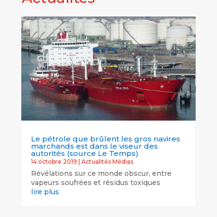
Le pétrole que brûlent les gros navires
marchands est dans le viseur des
autorités (source Le Temps)
14 octobre 2019
|
Actualités Médias
Révélations sur ce monde obscur, entre
vapeurs soufrées et résidus toxiques
lire plus