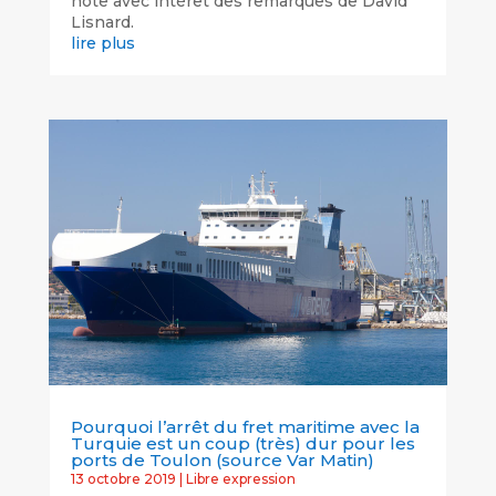
note avec intérêt des remarques de David
Lisnard.
lire plus
Pourquoi l’arrêt du fret maritime avec la
Turquie est un coup (très) dur pour les
ports de Toulon (source Var Matin)
13 octobre 2019
|
Libre expression