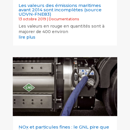
Les valeurs des émissions maritimes
avant 2014 sont incomplètes (source
UDVN-FNE83)
13 octobre 2019
|
Documentations
Les valeurs en rouge en quantités sont à
majorer de 400 environ
lire plus
NOx et particules fines : le GNL pire que