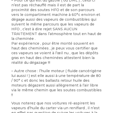
– Pour ce qui est du gazole ( ou DML ) , celui ci
n’est pas réchauffé mais il est de part la
proximité des soutes HFO et de son parcours
vers le compartiment machine à 60°c environ et
dégage aussi des vapeurs de combustibles qui
suivent le même parcours que les vapeurs de
HFO , c’est à dire rejet SANS AUCUN
TRAITEMENT dans l’atmosphère tout en haut de
la cheminée .
Par expérience , pour être monté souvent en
haut des cheminées , je peux vous certifier que
ces vapeurs se voient à l’œil nu , que les dépôts
gras en haut des cheminées attestent bien la
réalité du dégazage !!!
– Autre chose : l’huile moteur ( fluide cancérigène
lui aussi ! ) est elle aussi à une température de 80
/ 90° c et donc les ballasts retour huile des
moteurs dégazent aussi allègrement à l’air libre
via le même chemin que les soutes combustibles
!!
Vous noterez que nos voitures ré-aspirent les
vapeurs d’huile du carter via un reniflard , il n’est
en effet pas question de suivre les voitures à la