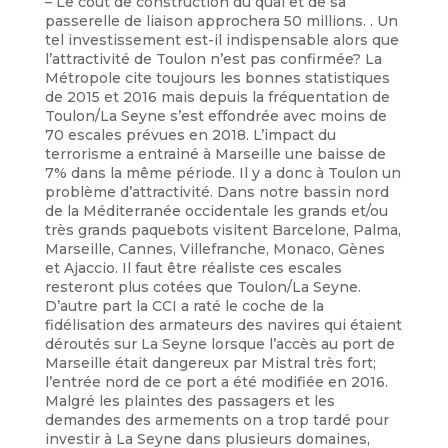
– Le coût de construction du quai et de sa
passerelle de liaison approchera 50 millions. . Un
tel investissement est-il indispensable alors que
l’attractivité de Toulon n’est pas confirmée? La
Métropole cite toujours les bonnes statistiques
de 2015 et 2016 mais depuis la fréquentation de
Toulon/La Seyne s’est effondrée avec moins de
70 escales prévues en 2018. L’impact du
terrorisme a entrainé à Marseille une baisse de
7% dans la même période. Il y a donc à Toulon un
problème d’attractivité. Dans notre bassin nord
de la Méditerranée occidentale les grands et/ou
très grands paquebots visitent Barcelone, Palma,
Marseille, Cannes, Villefranche, Monaco, Gènes
et Ajaccio. Il faut être réaliste ces escales
resteront plus cotées que Toulon/La Seyne.
D’autre part la CCI a raté le coche de la
fidélisation des armateurs des navires qui étaient
déroutés sur La Seyne lorsque l’accès au port de
Marseille était dangereux par Mistral très fort;
l’entrée nord de ce port a été modifiée en 2016.
Malgré les plaintes des passagers et les
demandes des armements on a trop tardé pour
investir à La Seyne dans plusieurs domaines,