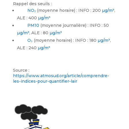
Rappel des seuils :
NO₂
(moyenne horaire) : INFO : 200
µg/m³
,
ALE : 400
µg/m³
PM10
(moyenne journalière) : INFO : 50
µg/m³
, ALE : 80
µg/m³
O₃
(moyenne horaire) : INFO : 180
µg/m³
,
ALE : 240
µg/m³
Source :
https://www.atmosud.org/article/comprendre-
les-indices-pour-quantifier-lair