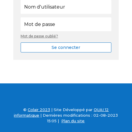
Mot de passe oublié?
Se connecter
©
Colair
2023
| Site Développé par
QUAI 12
informatique
| Dernières modifications : 02-08-2023
15:05 |
Plan du site